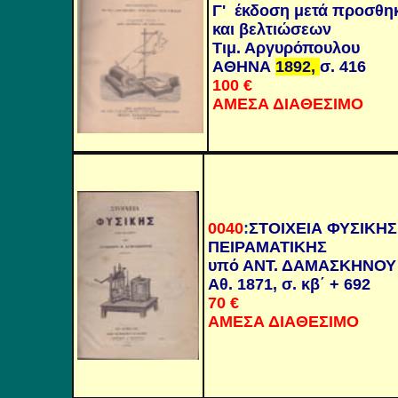
Γ'
έκδοση μετά προσθη
και βελτιώσεων
Τιμ. Αργυρόπουλου
ΑΘΗΝΑ
1892,
σ. 416
100
€
ΑΜΕΣΑ ΔΙΑΘΕΣΙΜΟ
0040
:
ΣΤΟΙΧΕΙΑ ΦΥΣΙΚΗΣ
ΠΕΙΡΑΜΑΤΙΚΗΣ
υ
πό ΑΝΤ. ΔΑΜΑΣΚΗΝΟΥ
Α
θ. 1871, σ. κβ΄ + 692
70
€
ΑΜΕΣΑ ΔΙΑΘΕΣΙΜΟ