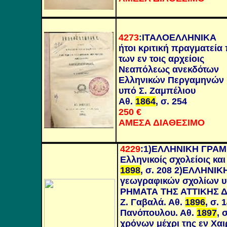
4273
:
ΙΤΑΛΟΕΛΛΗΝΙΚΑ
ήτοι κριτική πραγματεία 
των εν τοις αρχείοις
Νεαπόλεως ανεκδότων
Ελληνικών Περγαμηνών
υπό Σ. Ζαμπέλιου
Αθ.
1864
, σ. 254
250 €
ΑΜΕΣΑ ΔΙΑΘΕΣΙΜΟ
4229
:
1)ΕΛΛΗΝΙΚΗ ΓΡΑΜΜ
Ελληνικοίς σχολείοις κα
1898
, σ. 208 2)ΕΛΛΗΝΙ
γεωγραφικών σχολίων υπ
ΡΗΜΑΤΑ ΤΗΣ ΑΤΤΙΚΗΣ Δ
Ζ. Γαβαλά. Αθ.
1896
, σ.
Πανόπουλου. Αθ.
1897
, 
χρόνων μέχρι της εν Χα