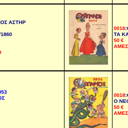
ΚΟΣ ΑΣΤΗΡ
0016
:
/1860
ΤΑ Κ
50
€
ΑΜΕΣ
Ο
953
0018
:
ΟΣ
Ο ΝΕ
50
€
ΑΜΕΣ