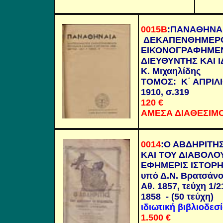
0015Β
:ΠΑΝΑΘΗΝΑ
ΔΕΚΑΠΕΝΘΗΜΕΡ
ΕΙΚΟΝΟΓΡΑΦΗΜΕΝ
ΔΙΕΥΘΥΝΤΗΣ ΚΑΙ 
Κ. Μιχαηλίδης
ΤΟΜΟΣ: Κ΄ ΑΠΡΙΛ
1910, σ.319
120 €
ΑΜΕΣΑ ΔΙΑΘΕΣΙΜ
0014
:
Ο ΑΒΔΗΡΙΤΗ
ΚΑΙ ΤΟΥ ΔΙΑΒΟΛΟ
ΕΦΗΜΕΡΙΣ ΙΣΤΟΡ
υπό Δ.Ν. Βρατσάν
Αθ. 1857, τεύχη 1/2
1858 - (50 τεύχη)
ιδιωτική βιβλιοδεσ
1.500 €