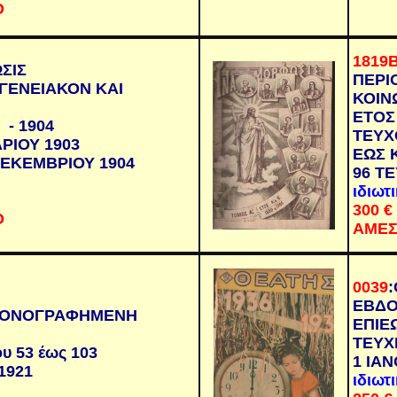
Ο
1819
ΣΙΣ
ΠΕΡΙ
ΓΕΝΕΙΑΚΟΝ ΚΑΙ
ΚΟΙΝ
ΕΤΟΣ 
 - 1904
ΤΕΥΧΟ
ΡΙΟΥ 1903
ΕΩΣ 
ΔΕΚΕΜΒΡΙΟΥ 1904
96 Τ
ιδιωτ
300
€
Ο
ΑΜΕΣ
0039
:
ΕΒΔΟ
ΙΚΟΝΟΓΡΑΦΗΜΕΝΗ
ΕΠΙΕ
ΤΕΥΧΗ
υ 53 έως 103
1 ΙΑΝ
/1921
ιδιωτ