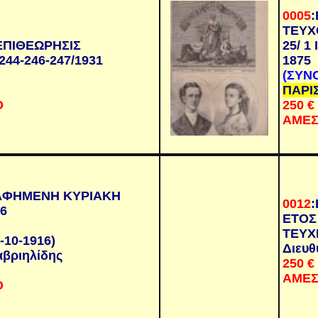
0005
:
ΤΕΥΧ
ΕΠΙΘΕΩΡΗΣΙΣ
25/ 1
244-246-247/1931
1875
(ΣΥΝ
ΠΑΡΙΣ
Ο
250
€
ΑΜΕΣ
ΑΦΗΜΕΝΗ ΚΥΡΙΑΚΗ
0012
:
16
ΕΤΟΣ 
ΤΕΥΧ
-10-1916)
Διευθ
αβριηλίδης
250
€
ΑΜΕΣ
Ο